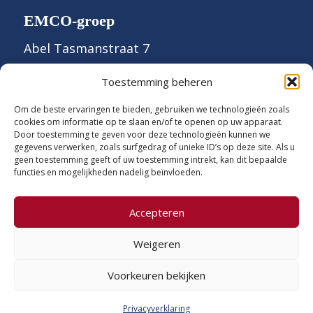
EMCO-groep
Abel Tasmanstraat 7
7821 AN Emmen
Toestemming beheren
0591 - 636 600
Om de beste ervaringen te bieden, gebruiken we technologieën zoals
cookies om informatie op te slaan en/of te openen op uw apparaat.
Door toestemming te geven voor deze technologieën kunnen we
gegevens verwerken, zoals surfgedrag of unieke ID’s op deze site. Als u
geen toestemming geeft of uw toestemming intrekt, kan dit bepaalde
Volg ons
functies en mogelijkheden nadelig beïnvloeden.
Accepteren
2026 © EMCO-groep
Weigeren
Proclaimer
Privacyverklaring
Voorkeuren bekijken
Toegankelijkheid
Algemene voorwaarden
Privacyverklaring