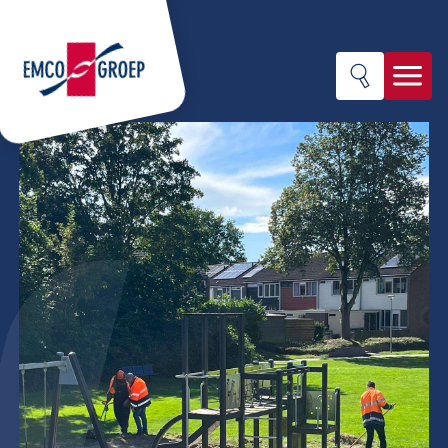
Werk
Ontwikkelen
Sociaal ondernemen
Ontwikkelen
Over EMCO-groep