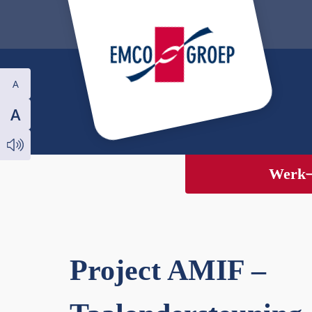
A
A
Werk
Project AMIF –