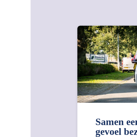
Samen ee
gevoel be