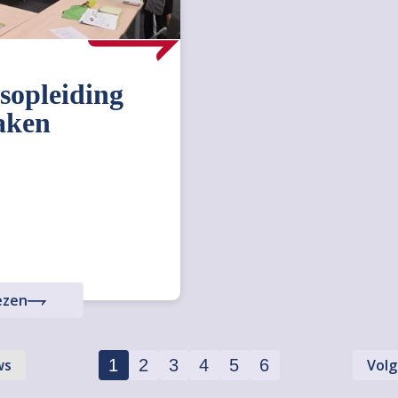
isopleiding
aken
ezen
ws
1
2
3
4
5
6
Volg