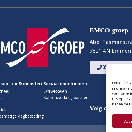
EMCO-groep
Abel Tasmanstra
7821 AN Emmen
0591 - 636 60
Om de beste
soorten & diensten
Sociaal ondernemen
informatie 
trieel
Ontwikkelen
voor deze t
tair
Samenwerkingspartners
ID’s op deze
n
bepaalde fu
Volg ons
tiek
dsmatige dagbesteding
Acc