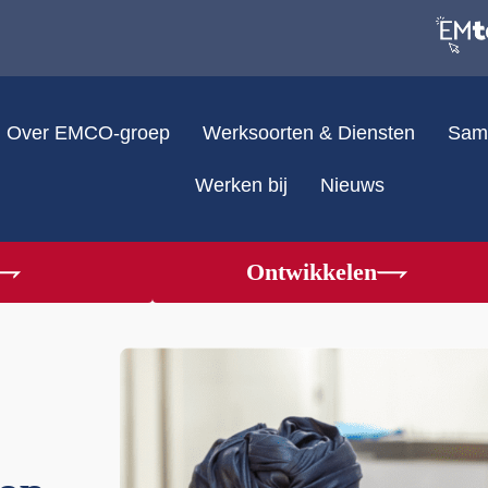
Over EMCO-groep
Werksoorten & Diensten
Sam
Werken bij
Industrieel
Nieuws
Facilitair
Buiten
Ontwikkelen
Logistiek
Arbeidsmatige dagbested
Detacheren