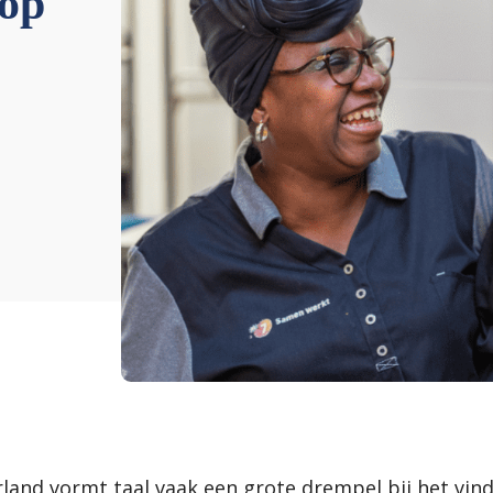
 op
and vormt taal vaak een grote drempel bij het vin