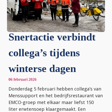
Werksoorten & Diensten
Samenwerken
Industrieel
Snertactie verbindt
Werken bij
Facilitair
Elektromontage
collega’s tijdens
Nieuws
Buiten
Montage & Assemblage
Facilitaire dienstverlening
winterse dagen
Logistiek
Metaal
Keuken & Restaurant
Brug- en sluiswachters
06 februari 2026
0591 - 636 600
Arbeidsmatige dagbesteding
Houtbewerking
Parkeerbeheer
Business Post
Donderdag 5 februari hebben collega’s van
E-mail
Menssupport en het bedrijfsrestaurant van
Contact
EMCO-groep met elkaar maar liefst 150
Detacheren
Verpakken
Groen
Logistieke dienstverlening
liter erwtensoep klaargemaakt. Een